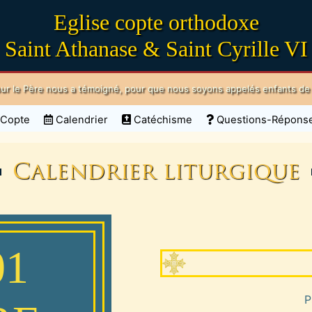
Eglise copte orthodoxe
Saint Athanase & Saint Cyrille VI
ur le Père nous a témoigné, pour que nous soyons appelés enfants de D
 Copte
Calendrier
Catéchisme
Questions-Répons
Calendrier liturgique
01
P