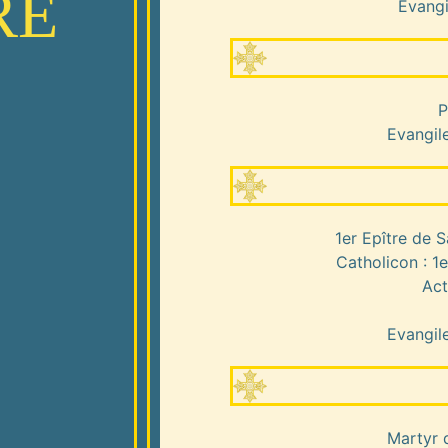
RE
Evangi
P
Evangile
1er Epître de S
Catholicon : 1e
Act
Evangile
Martyr d